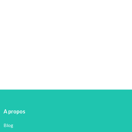
Mesurer son empreinte carbone et adopter une
stratégie Climat afin de réduire ses
émissions.marche de progrès post-investissement
en savoir plus
A propos
Blog